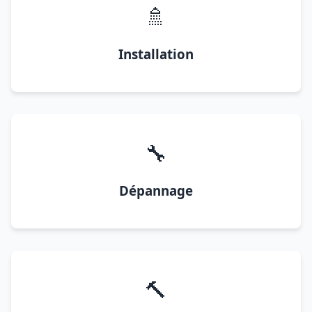
🚿
Installation
🔧
Dépannage
🔨