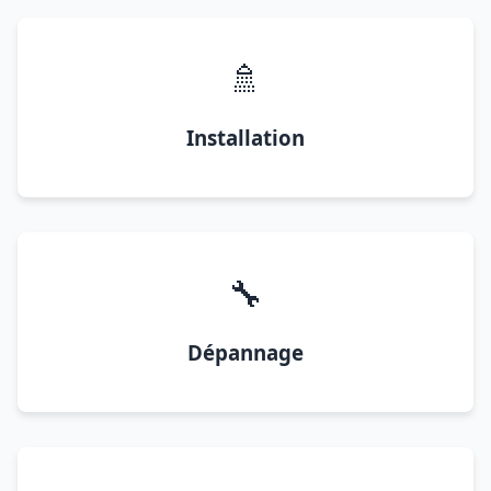
🚿
Installation
🔧
Dépannage