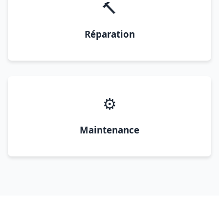
🔨
Réparation
⚙️
Maintenance