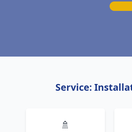
Service: Install
🚿