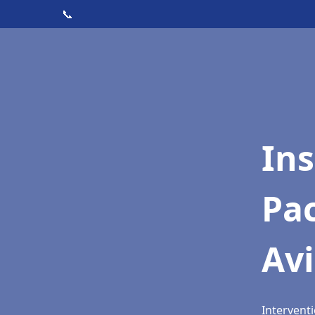
📞
Ins
Pac
Av
Interventi