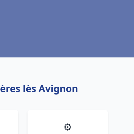
ières lès Avignon
⚙️