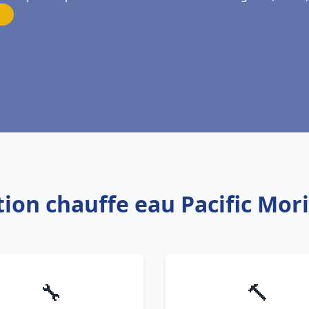
ation chauffe eau Pacific Mor
🔧
🔨