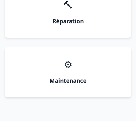
🔨
Réparation
⚙️
Maintenance