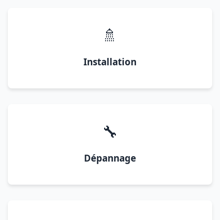
🚿
Installation
🔧
Dépannage