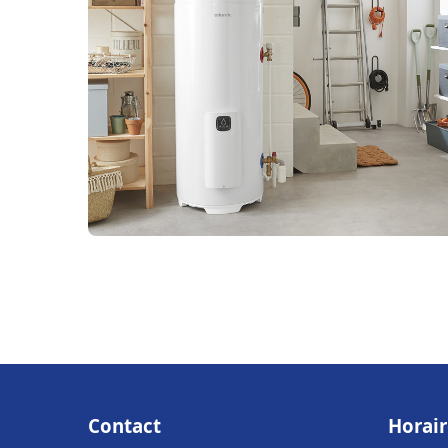
Contact
Horair