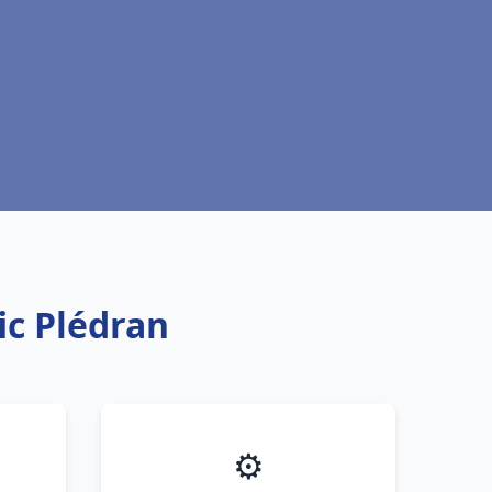
ic Plédran
⚙️