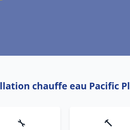
allation chauffe eau Pacific
🔧
🔨