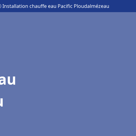
 Installation chauffe eau Pacific Ploudalmézeau
eau
u