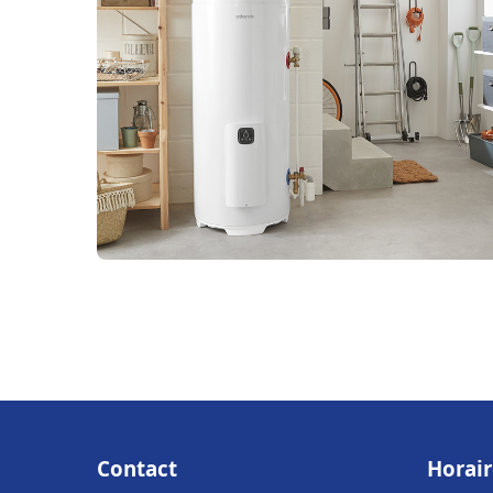
Contact
Horair