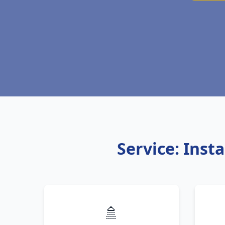
Service: Inst
🚿