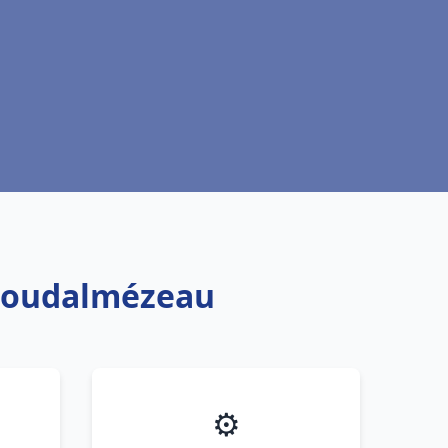
 Ploudalmézeau
⚙️