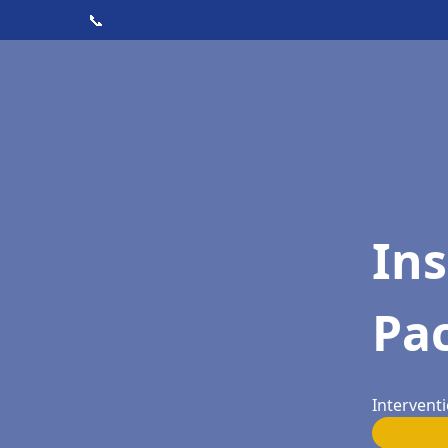
📞
Ins
Pa
Intervent