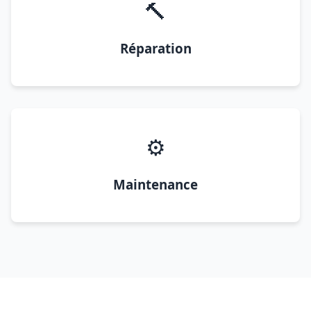
🔨
Réparation
⚙️
Maintenance