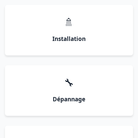
🚿
Installation
🔧
Dépannage