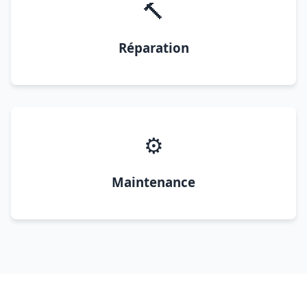
🔨
Réparation
⚙️
Maintenance