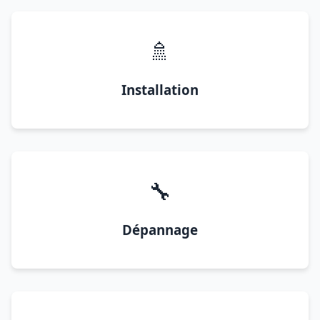
🚿
Installation
🔧
Dépannage