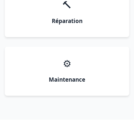
🔨
Réparation
⚙️
Maintenance