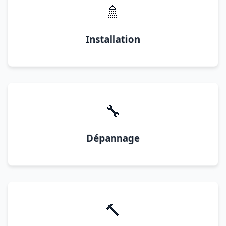
🚿
Installation
🔧
Dépannage
🔨