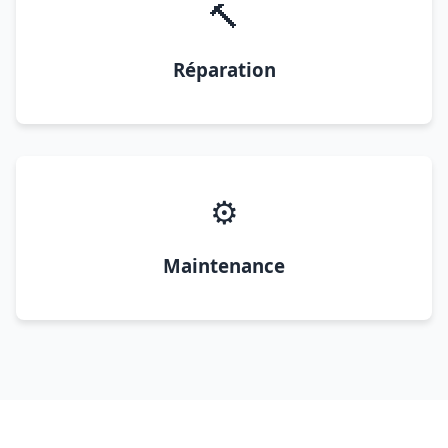
🔨
Réparation
⚙️
Maintenance