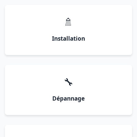
🚿
Installation
🔧
Dépannage