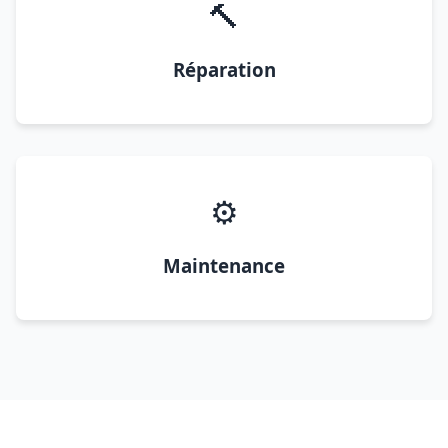
🔨
Réparation
⚙️
Maintenance