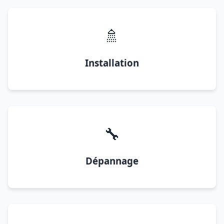
🚿
Installation
🔧
Dépannage