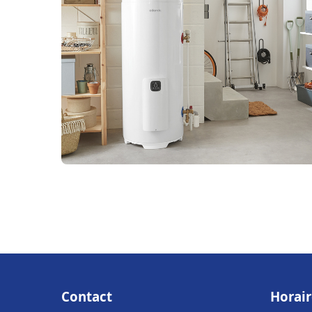
Contact
Horair