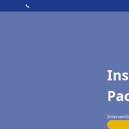
📞
Ins
Pac
Intervent