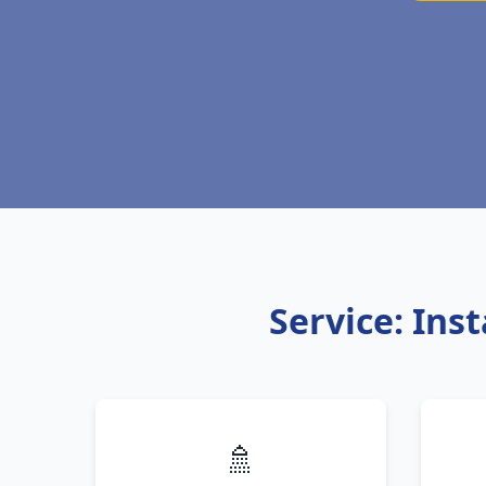
Service: Ins
🚿