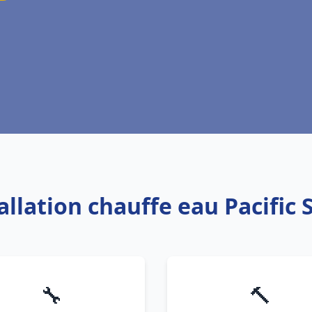
tallation chauffe eau Pacific
🔧
🔨