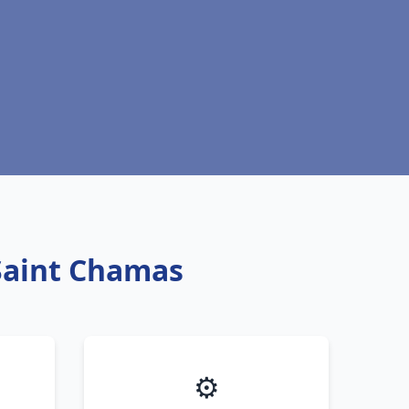
 Saint Chamas
⚙️