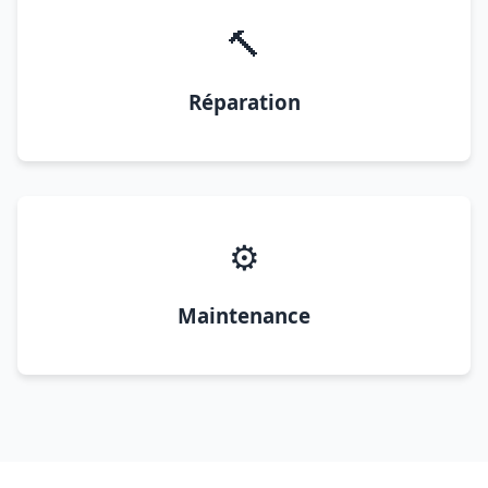
🔨
Réparation
⚙️
Maintenance