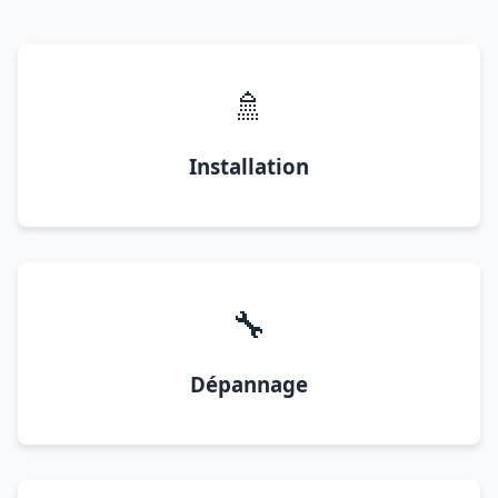
🚿
Installation
🔧
Dépannage