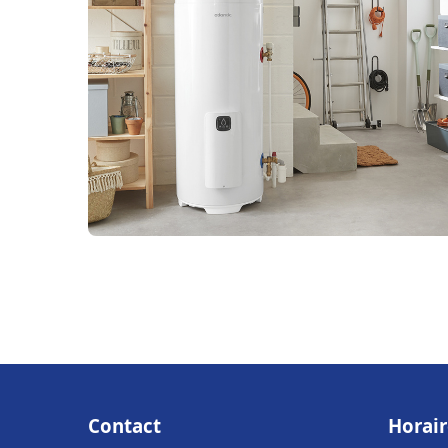
Contact
Horair