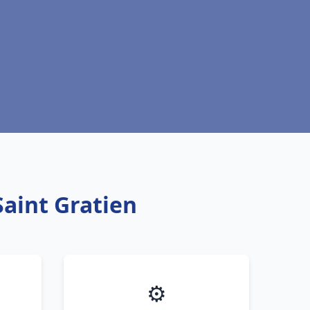
Saint Gratien
⚙️