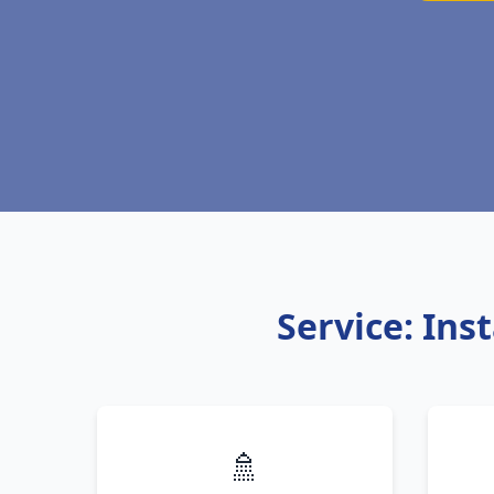
Service: Ins
🚿