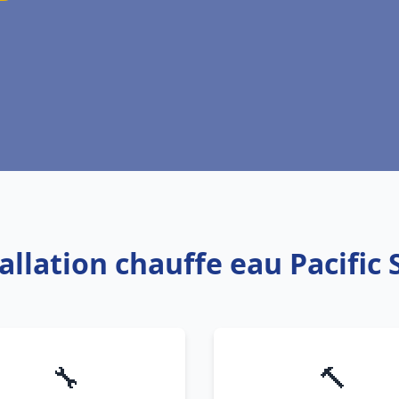
tallation chauffe eau Pacific 
🔧
🔨