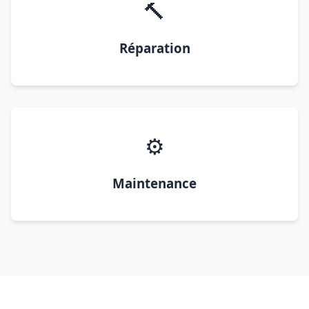
🔨
Réparation
⚙️
Maintenance