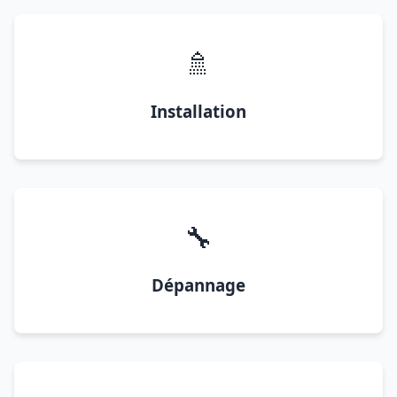
🚿
Installation
🔧
Dépannage