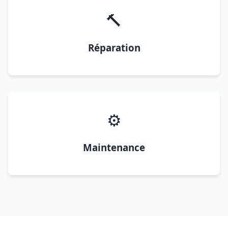
🔨
Réparation
⚙️
Maintenance