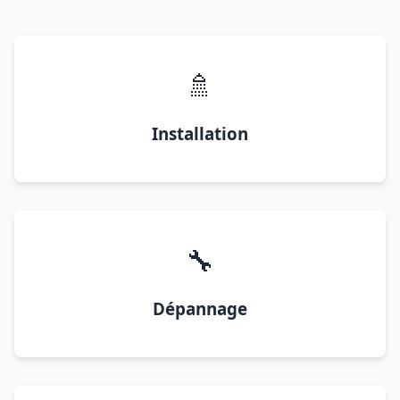
🚿
Installation
🔧
Dépannage