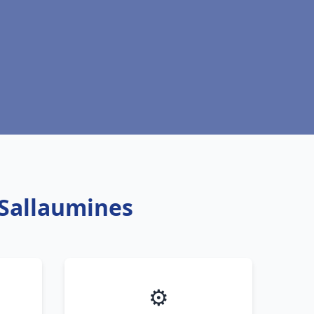
c Sallaumines
⚙️