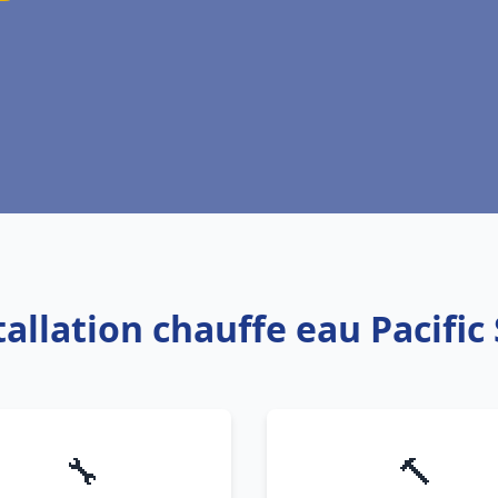
tallation chauffe eau Pacifi
🔧
🔨