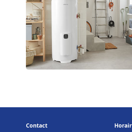
Contact
Horair