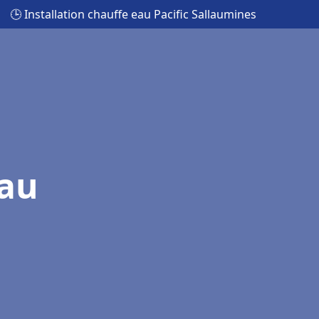
🕒 Installation chauffe eau Pacific Sallaumines
eau