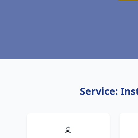
Service: Ins
🚿