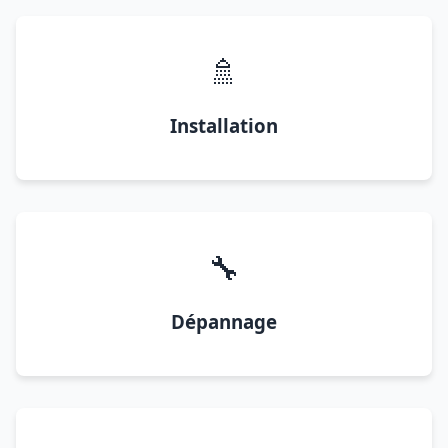
🚿
Installation
🔧
Dépannage