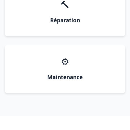
🔨
Réparation
⚙️
Maintenance