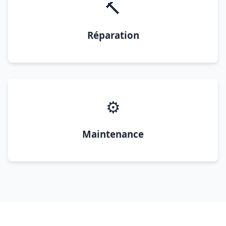
🔨
Réparation
⚙️
Maintenance