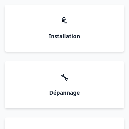
🚿
Installation
🔧
Dépannage