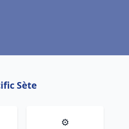
ific Sète
⚙️