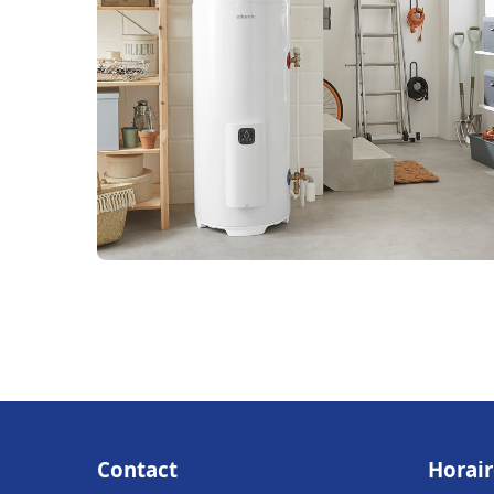
Contact
Horair