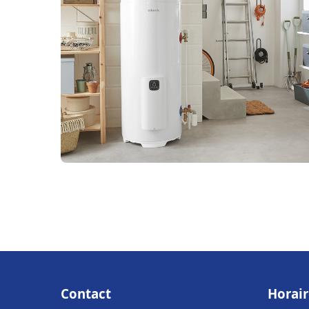
Contact
Horair