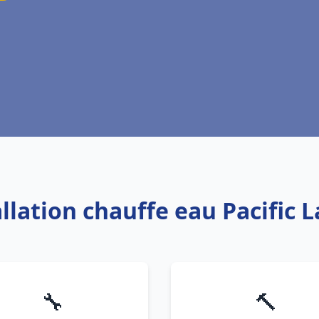
allation chauffe eau Pacific 
🔧
🔨