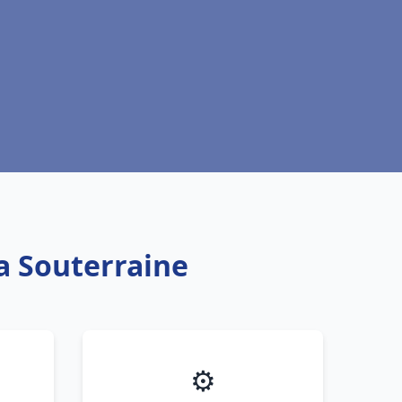
La Souterraine
⚙️