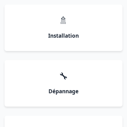
🚿
Installation
🔧
Dépannage