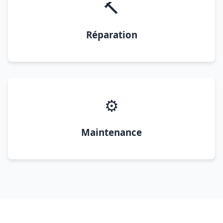
🔨
Réparation
⚙️
Maintenance