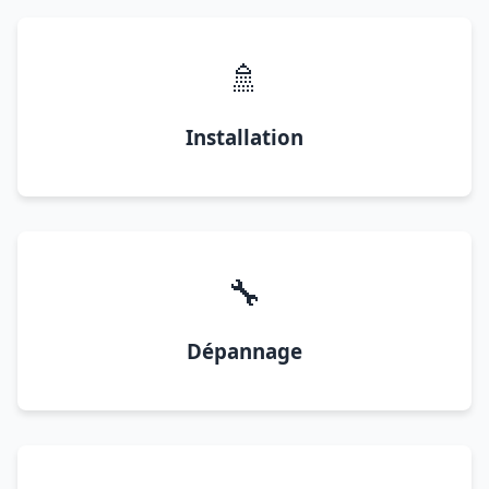
🚿
Installation
🔧
Dépannage