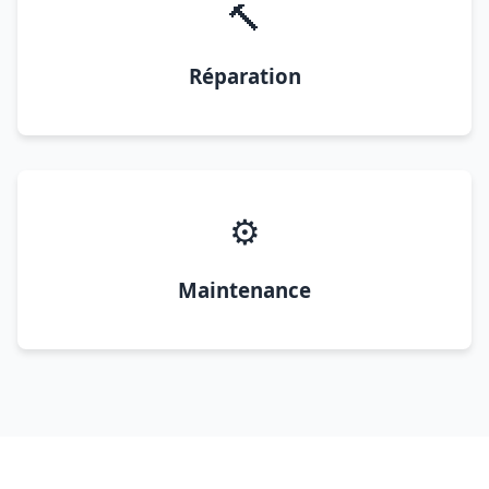
🔨
Réparation
⚙️
Maintenance