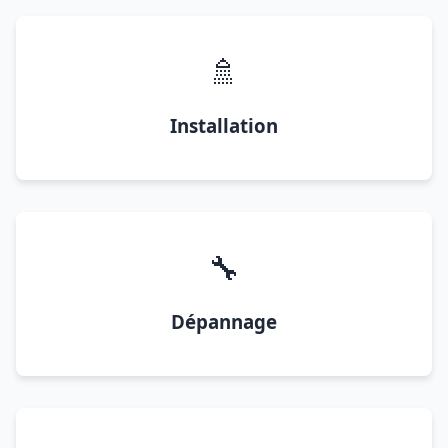
🚿
Installation
🔧
Dépannage