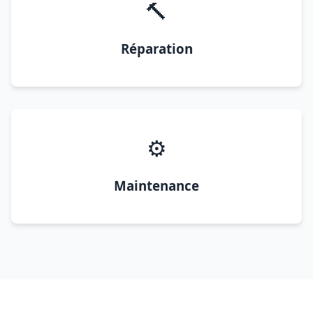
🔨
Réparation
⚙️
Maintenance