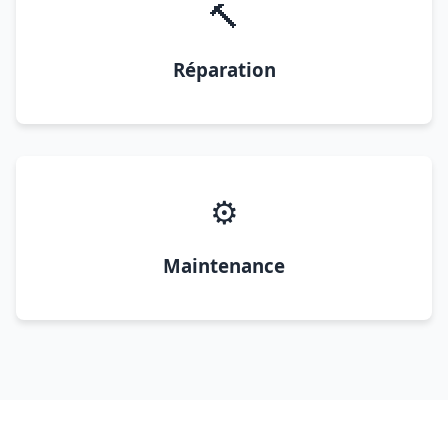
🔨
Réparation
⚙️
Maintenance