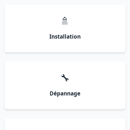
🚿
Installation
🔧
Dépannage