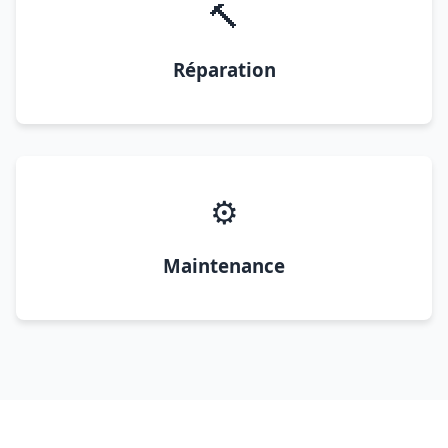
🔨
Réparation
⚙️
Maintenance