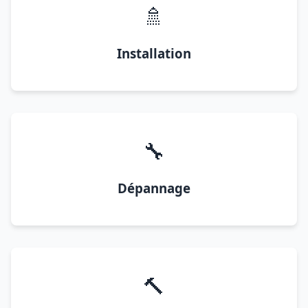
🚿
Installation
🔧
Dépannage
🔨