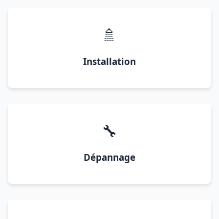
🚿
Installation
🔧
Dépannage