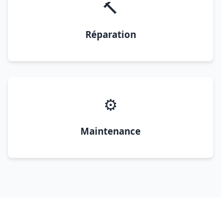
🔨
Réparation
⚙️
Maintenance