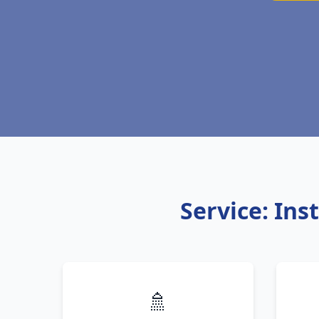
Service: Ins
🚿