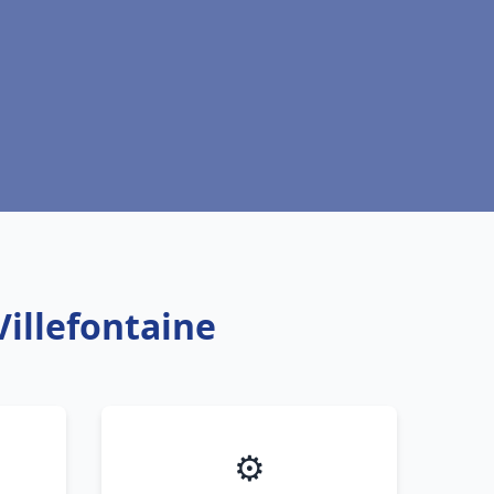
Villefontaine
⚙️