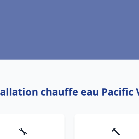
tallation chauffe eau Pacific 
🔧
🔨