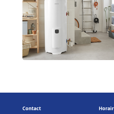
Contact
Horair