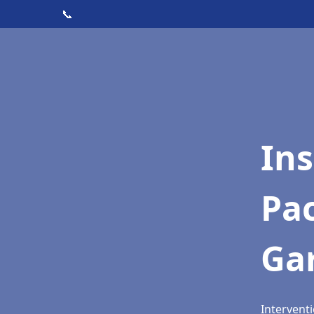
📞
Ins
Pac
Ga
Interventi