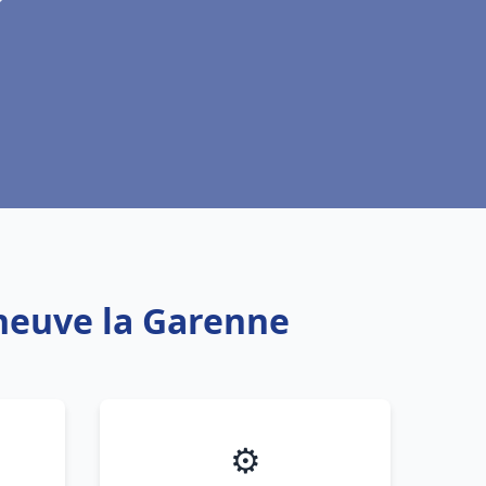
leneuve la Garenne
⚙️