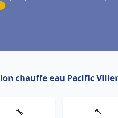
tion chauffe eau Pacific Vil
🔧
🔨