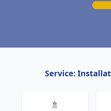
Service: Installa
🚿