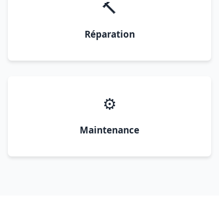
🔨
Réparation
⚙️
Maintenance